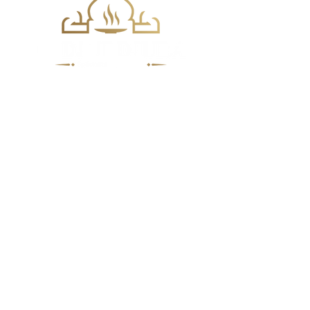
Agence immobilière Douai
320 place du Barlet
59500
Douai
Tel:
03 27 88 74 65
Ouvert de 11H30 à 14H30 - 18H30 à 23H00
Suivez-nous
© 2022 Le Djurdjura
Mentions Légales
Politique de
Confidentialité
Conditions d'utilisation
Création et référencement par