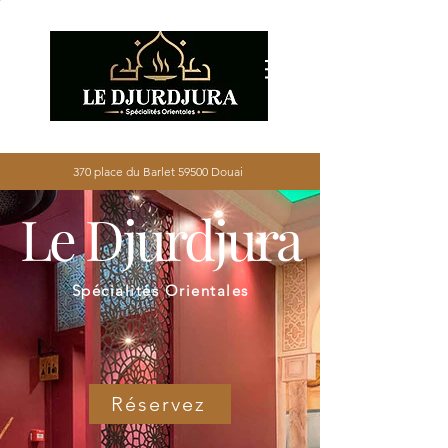
370 place du Barlet 59500 Douai
Le Djurdjura
Spécialités Orientales
Réservez